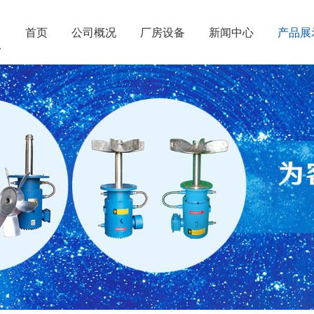
首页
公司概况
厂房设备
新闻中心
产品展