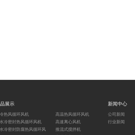
产品展示
新闻中心
冷热风循环风机
高温热风循环风机
公司新闻
水冷密封热风循环风机
高速离心风机
行业新闻
水冷密封防腐热风循环风
推流式搅拌机